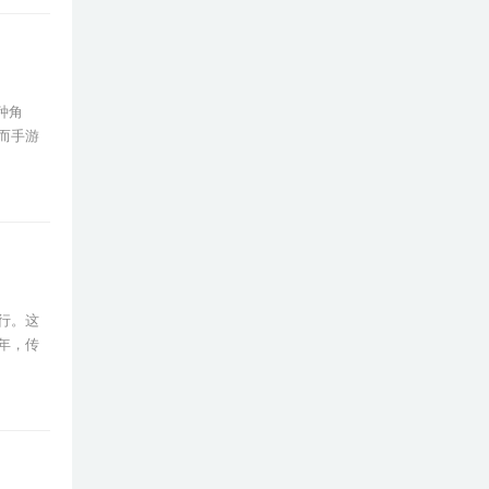
种角
而手游
行。这
年，传