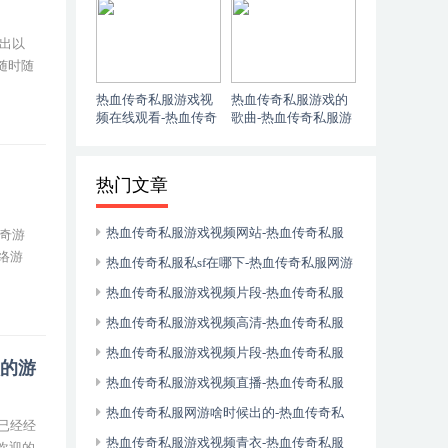
出以
随时随
热血传奇私服游戏视
热血传奇私服游戏的
频在线观看-热血传奇
歌曲-热血传奇私服游
私服游戏视频在线观
戏歌曲许嵩
看完整版
热门文章
热血传奇私服游戏视频网站-热血传奇私服
奇游
络游
游戏视频网站大全
热血传奇私服私sf在哪下-热血传奇私服网游
sf
热血传奇私服游戏视频片段-热血传奇私服
短片视频
热血传奇私服游戏视频高清-热血传奇私服
视频游戏视频
热血传奇私服游戏视频片段-热血传奇私服
做的游
精彩视频
热血传奇私服游戏视频直播-热血传奇私服
官网直播频道
热血传奇私服网游啥时候出的-热血传奇私
已经经
服网游啥时候出的游戏
热血传奇私服游戏视频青衣-热血传奇私服
欢迎的